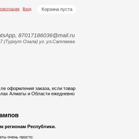
Корзина пуста
егистрация
Вход
hatsApp, 87017186036@mail.ru
7 (Тургут Озала) уг. ул.Сатпаева
сле оформления заказа
,
если товар
делах Алматы и Области ежедневно
тампов
м регионам Республики.
ты очень просто: