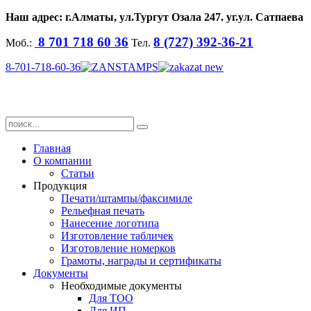
Наш адрес: г.Алматы, ул.
Тургут Озала
247. уг.ул. Сатпаева
8 701 718 60 36
8 (727) 392-36-21
Моб.:
Тел.
8-701-718-60-36
Главная
О компании
Статьи
Продукция
Печати/штампы/факсимиле
Рельефная печать
Нанесение логотипа
Изготовление табличек
Изготовление номерков
Грамоты, награды и сертификаты
Документы
Необходимые документы
Для ТОО
Для ИП