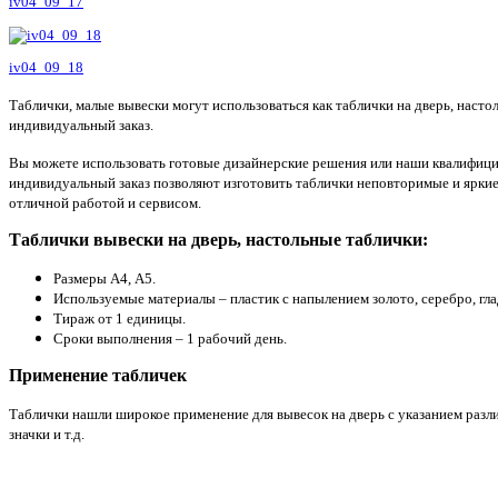
iv04_09_17
iv04_09_18
Таблички, малые вывески могут использоваться как таблички на дверь, наст
индивидуальный заказ.
Вы можете использовать готовые дизайнерские решения или наши квалифиц
индивидуальный заказ позволяют изготовить таблички неповторимые и ярки
отличной работой и сервисом.
Таблички вывески на дверь, настольные таблички:
Размеры А4, А5.
Используемые материалы – пластик с напылением золото, серебро, гл
Тираж от 1 единицы.
Сроки выполнения – 1 рабочий день.
Применение табличек
Таблички нашли широкое применение для вывесок на дверь с указанием разли
значки и т.д.