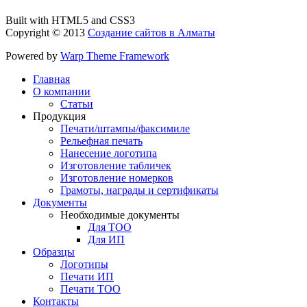
Built with HTML5 and CSS3
Copyright © 2013
Создание сайтов в Алматы
Powered by
Warp Theme Framework
Главная
О компании
Статьи
Продукция
Печати/штампы/факсимиле
Рельефная печать
Нанесение логотипа
Изготовление табличек
Изготовление номерков
Грамоты, награды и сертификаты
Документы
Необходимые документы
Для ТОО
Для ИП
Образцы
Логотипы
Печати ИП
Печати ТОО
Контакты